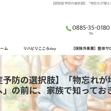
【認知症予防の選択肢】「物忘れが増え
0885-35-0180
TEL
ホーム
リハビリここらday
【保険外事業】整体サ
事業所概要
施設紹介
症予防の選択肢】「物忘れが
利用料
へ」の前に、家族で知ってお
ご利用状況
スタッフ紹介