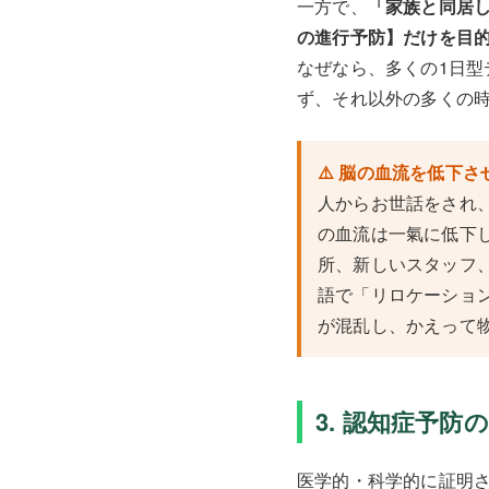
一方で、
「家族と同居
の進行予防】だけを目的
なぜなら、多くの1日
ず、それ以外の多くの
⚠️ 脳の血流を低下
人からお世話をされ
の血流は一氣に低下
所、新しいスタッフ
語で「リロケーショ
が混乱し、かえって
3. 認知症予
医学的・科学的に証明