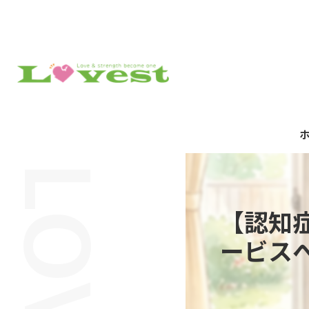
【認知
ービス