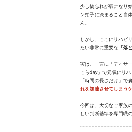
少し物忘れが氣になり
ン拍子に決まること自
ん。
しかし、ここにリハビ
たい非常に重要な
「落
実は、一言に「デイサ
こらday」で元氣にリ
「時間の長さだけ」で
れを加速させてしまう
今回は、大切なご家族
しい判断基準を専門職