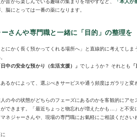
人が昔から楽しんでいる趣味の集まりを増やすなど、
「本人が
が、脳にとっては一番の薬になります。
ジャーさんや専門職と一緒に「目的」の整理を
、とにかく長く預かってくれる場所へ」と直線的に考えてしま
い。
「日中の安全な預かり（生活支援）」
でしょうか？ それとも
「
？
にあるかによって、選ぶべきサービスや通う頻度はガラリと変
本人の今の状態がどちらのフェーズにあるのかを客観的にアセ
とができます。「最近ちょっと物忘れが増えたかも…」と不安
アマネジャーさんや、現場の専門職にお氣軽にご相談ください
頃に