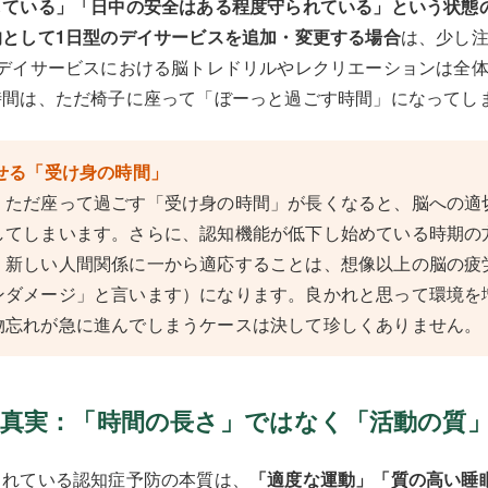
している」「日中の安全はある程度守られている」という状態
として1日型のデイサービスを追加・変更する場合
は、少し
型デイサービスにおける脳トレドリルやレクリエーションは全
時間は、ただ椅子に座って「ぼーっと過ごす時間」になってし
させる「受け身の時間」
、ただ座って過ごす「受け身の時間」が長くなると、脳への適
してしまいます。さらに、認知機能が低下し始めている時期の
、新しい人間関係に一から適応することは、想像以上の脳の疲
ンダメージ」と言います）になります。良かれと思って環境を
物忘れが急に進んでしまうケースは決して珍しくありません。
防の真実：「時間の長さ」ではなく「活動の質
されている認知症予防の本質は、
「適度な運動」「質の高い睡